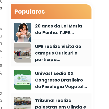
,
s
Populares
20 anos da Lei Maria
s
da Penha: TJPE…
u
m
UPE realiza visita ao
s
campus Ouricuri e
r
participa…
s
,
Univasf sedia XX
Congresso Brasileiro
de Fisiologia Vegetal…
o
o
Tribunal realiza
palestras em Olinda e
o