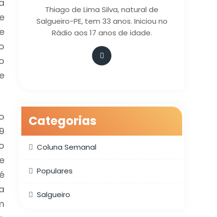
a
Thiago de Lima Silva, natural de
e
Salgueiro-PE, tem 33 anos. Iniciou no
e
Rádio aos 17 anos de idade.
o
o
e
o
Categorias
9
o
Coluna Semanal
e
Populares
é
a
Salgueiro
m