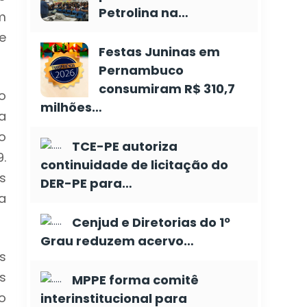
Petrolina na…
m
e
Festas Juninas em
Pernambuco
consumiram R$ 310,7
o
milhões…
a
o
TCE-PE autoriza
.
continuidade de licitação do
s
DER-PE para…
a
Cenjud e Diretorias do 1º
Grau reduzem acervo…
s
s
MPPE forma comitê
o
interinstitucional para