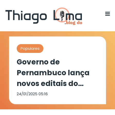
Populares
Governo de
Pernambuco lança
novos editais do
Funcultura com R$
24/01/2025 05:16
39 milhões de