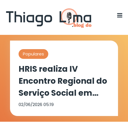
Populares
HRIS realiza IV
Encontro Regional do
Serviço Social em
celebração aos 90
02/06/2026 05:19
anos da profissão