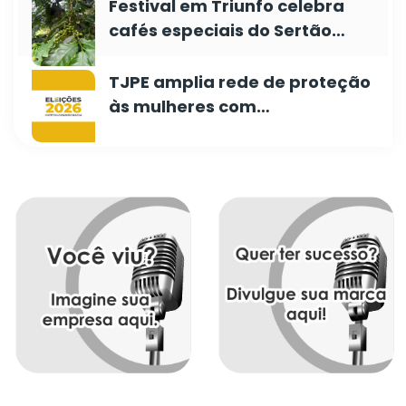
Festival em Triunfo celebra
cafés especiais do Sertão…
TJPE amplia rede de proteção
às mulheres com…