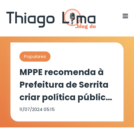
Populares
MPPE recomenda à
Prefeitura de Serrita
criar política pública
para assistir animais
11/07/2024 05:15
de rua