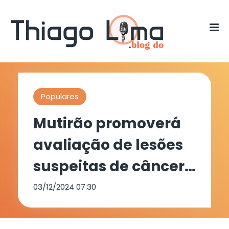
Populares
Mutirão promoverá
avaliação de lesões
suspeitas de câncer
de pele na Policlínica
03/12/2024 07:30
do HU-Univasf