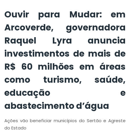
mais de R$ 60
milhões em áreas
Ouvir para Mudar: em
como turismo,
Arcoverde, governadora
saúde, educação e
Raquel Lyra anuncia
abastecimento
investimentos de mais de
d’água
R$ 60 milhões em áreas
como turismo, saúde,
educação e
abastecimento d’água
Ações vão beneficiar municípios do Sertão e Agreste
do Estado