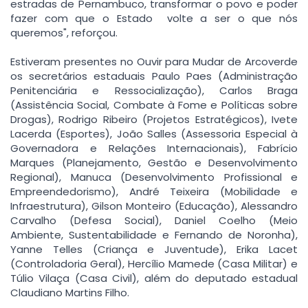
estradas de Pernambuco, transformar o povo e poder
fazer com que o Estado volte a ser o que nós
queremos", reforçou.
Estiveram presentes no Ouvir para Mudar de Arcoverde
os secretários estaduais Paulo Paes (Administração
Penitenciária e Ressocialização), Carlos Braga
(Assistência Social, Combate à Fome e Políticas sobre
Drogas), Rodrigo Ribeiro (Projetos Estratégicos), Ivete
Lacerda (Esportes), João Salles (Assessoria Especial à
Governadora e Relações Internacionais), Fabrício
Marques (Planejamento, Gestão e Desenvolvimento
Regional), Manuca (Desenvolvimento Profissional e
Empreendedorismo), André Teixeira (Mobilidade e
Infraestrutura), Gilson Monteiro (Educação), Alessandro
Carvalho (Defesa Social), Daniel Coelho (Meio
Ambiente, Sustentabilidade e Fernando de Noronha),
Yanne Telles (Criança e Juventude), Erika Lacet
(Controladoria Geral), Hercílio Mamede (Casa Militar) e
Túlio Vilaça (Casa Civil), além do deputado estadual
Claudiano Martins Filho.