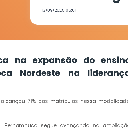
Nordeste na 
13/09/2025 05:01
nacional
ca na expansão do ensin
oca Nordeste na lideranç
alcançou 71% das matrículas nessa modalidade
Pernambuco segue avançando na ampliaçã