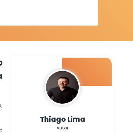
liderança
o
a
,
Thiago Lima
Autor
o