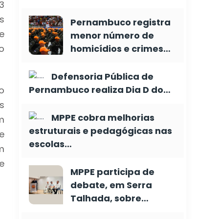
3
s
Pernambuco registra
e
menor número de
o
homicídios e crimes…
Defensoria Pública de
Pernambuco realiza Dia D do…
o
s
MPPE cobra melhorias
m
estruturais e pedagógicas nas
e
escolas…
m
e
MPPE participa de
debate, em Serra
Talhada, sobre…