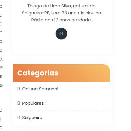
o
Thiago de Lima Silva, natural de
Salgueiro-PE, tem 33 anos. Iniciou no
a
Rádio aos 17 anos de idade.
o
m
a
o
.
e
Categorias
s
e
Coluna Semanal
Populares
o
Salgueiro
l
o