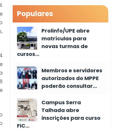
.
Populares
e
o
Prolinfo/UPE abre
,
matrículas para
novas turmas de
cursos…
4
e
Membros e servidores
a
autorizados do MPPE
6
poderão consultar…
e
Campus Serra
Talhada abre
o
inscrições para curso
o
FIC…