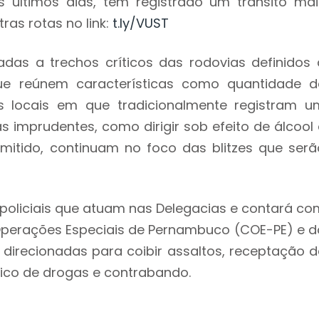
últimos dias, tem registrado um trânsito mai
ras rotas no link:
t.ly/VUST
adas a trechos críticos das rodovias definidos 
 que reúnem características como quantidade d
s locais em que tradicionalmente registram u
s imprudentes, como dirigir sob efeito de álcool 
mitido, continuam no foco das blitzes que serã
policiais que atuam nas Delegacias e contará co
perações Especiais de Pernambuco (COE-PE) e d
direcionadas para coibir assaltos, receptação d
áfico de drogas e contrabando.