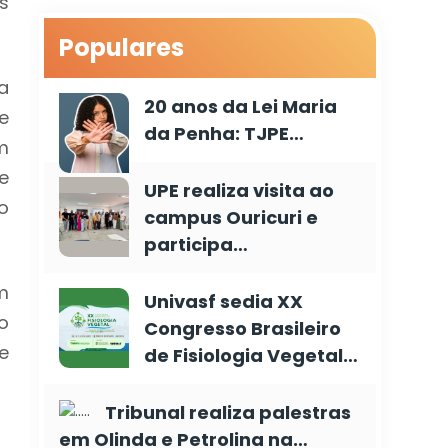
s
Populares
a
20 anos da Lei Maria
e
da Penha: TJPE…
m
e
UPE realiza visita ao
o
campus Ouricuri e
participa…
m
Univasf sedia XX
o
Congresso Brasileiro
e
de Fisiologia Vegetal…
Tribunal realiza palestras
em Olinda e Petrolina na…