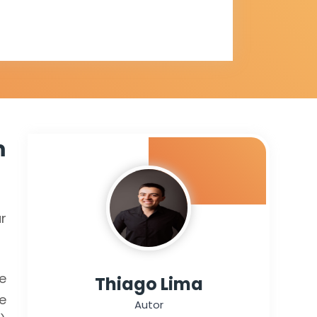
m
r
e
Thiago Lima
e
Autor