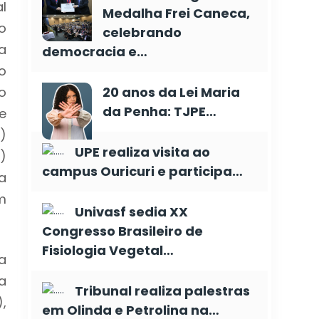
l
Medalha Frei Caneca,
o
celebrando
a
democracia e…
o
o
20 anos da Lei Maria
da Penha: TJPE…
e
)
UPE realiza visita ao
)
campus Ouricuri e participa…
a
m
Univasf sedia XX
Congresso Brasileiro de
Fisiologia Vegetal…
a
a
Tribunal realiza palestras
,
em Olinda e Petrolina na…