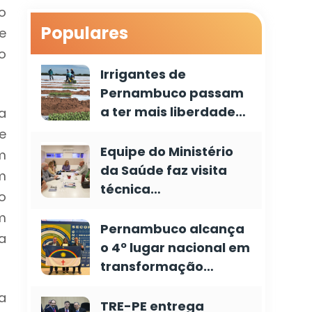
o
Populares
e
o
Irrigantes de
Pernambuco passam
a ter mais liberdade…
a
e
Equipe do Ministério
m
da Saúde faz visita
m
técnica…
o
m
Pernambuco alcança
a
o 4º lugar nacional em
transformação…
a
TRE-PE entrega