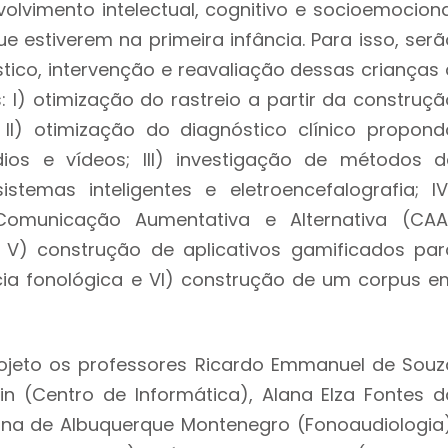
lvimento intelectual, cognitivo e socioemociona
e estiverem na primeira infância. Para isso, serã
stico, intervenção e reavaliação dessas crianças 
s: I) otimização do rastreio a partir da construçã
 II) otimização do diagnóstico clínico propond
dios e vídeos; III) investigação de métodos d
stemas inteligentes e eletroencefalografia; IV
omunicação Aumentativa e Alternativa (CAA
 V) construção de aplicativos gamificados par
cia fonológica e VI) construção de um corpus e
ojeto os professores Ricardo Emmanuel de Souz
in (Centro de Informática), Alana Elza Fontes d
ina de Albuquerque Montenegro (Fonoaudiologia)