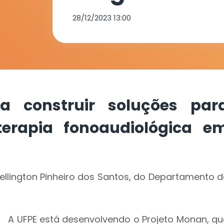
terapia fono
28/12/2023 13:00
em crianças 
a construir soluções par
terapia fonoaudiológica e
llington Pinheiro dos Santos, do Departamento d
A UFPE está desenvolvendo o Projeto Monan, qu