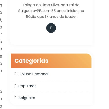
m
Thiago de Lima Silva, natural de
Salgueiro-PE, tem 33 anos. Iniciou no
co
Rádio aos 17 anos de idade.
,
a
r
a
o
e
Categorias
o
a
Coluna Semanal
Populares
do
Salgueiro
o
a