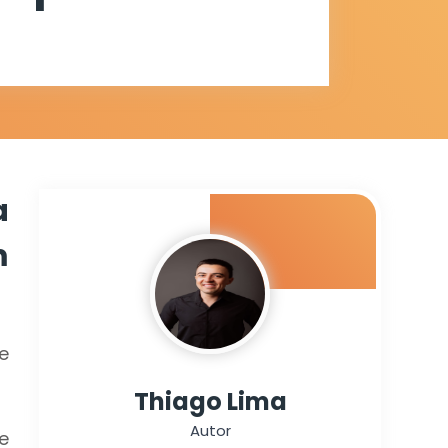
audiológica
autistas
a
m
e
Thiago Lima
Autor
e