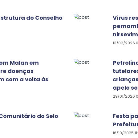
strutura do Conselho
Vírus re
pernamb
nirsevi
13/02/2026 
 Dom Malan em
Petrolin
bre doenças
tutelare
m com a volta às
criança
apelo so
29/01/2026 
 Comunitário do Selo
Festa pa
Prefeitu
16/10/2025 11