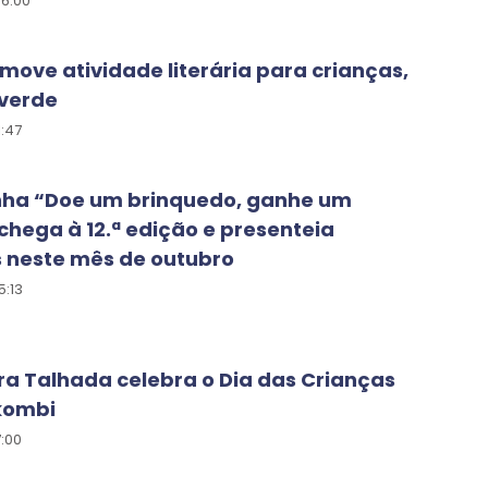
06:00
move atividade literária para crianças,
verde
1:47
a “Doe um brinquedo, ganhe um
 chega à 12.ª edição e presenteia
 neste mês de outubro
5:13
ra Talhada celebra o Dia das Crianças
kombi
7:00