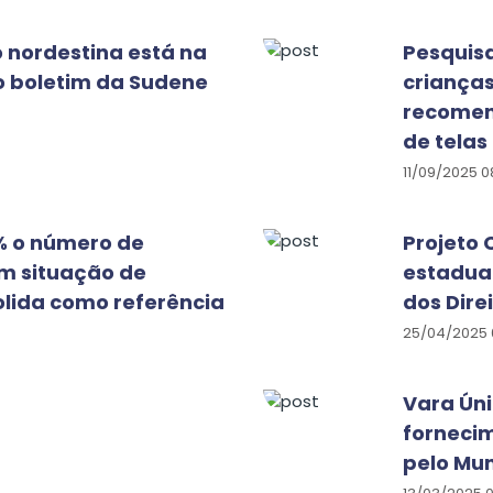
 nordestina está na
Pesquis
o boletim da Sudene
crianças
recomend
de telas
11/09/2025 0
 o número de
Projeto 
em situação de
estadual
solida como referência
dos Dire
25/04/2025 
Vara Ún
fornecim
pelo Mun