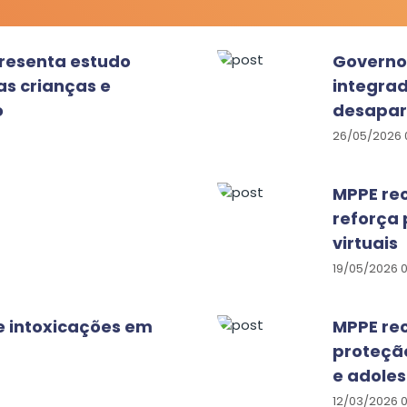
presenta estudo
Governo
as crianças e
integrad
o
desapar
26/05/2026 
MPPE rec
reforça 
virtuais
19/05/2026 0
de intoxicações em
MPPE re
proteçã
e adole
12/03/2026 0