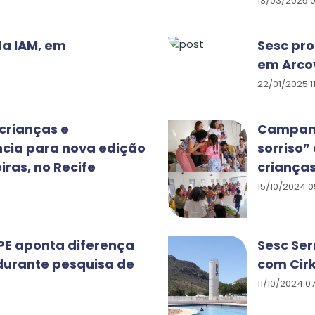
13/03/2025 
da IAM, em
Sesc pro
em Arco
22/01/2025 1
crianças e
Campanh
ncia para nova edição
sorriso”
iras, no Recife
crianças
15/10/2024 0
PE aponta diferença
Sesc Ser
durante pesquisa de
com Cir
11/10/2024 0