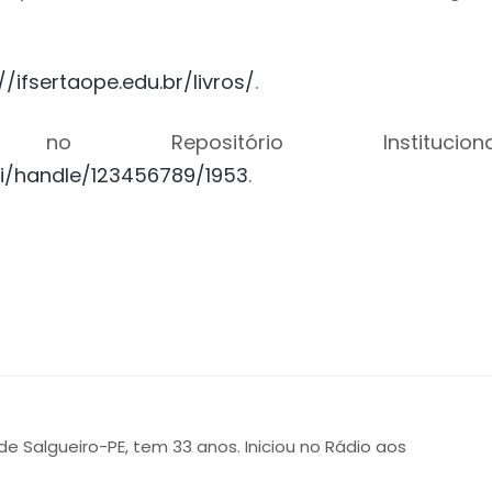
//ifsertaope.edu.br/livros/
.
 Repositório Instituciona
pui/handle/123456789/1953
.
 de Salgueiro-PE, tem 33 anos. Iniciou no Rádio aos