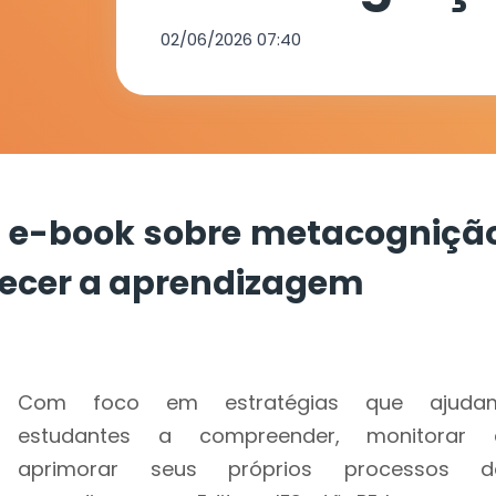
estratégias 
02/06/2026 07:40
fortalecer a
aprendizag
ça e-book sobre metacogniçã
alecer a aprendizagem
Com foco em estratégias que ajuda
estudantes a compreender, monitorar 
aprimorar seus próprios processos d