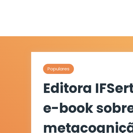
Populares
Editora IFSe
e-book sobr
metacogniçã