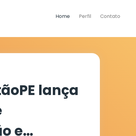
Home
Perfil
Contato
rtãoPE lança
e
o e