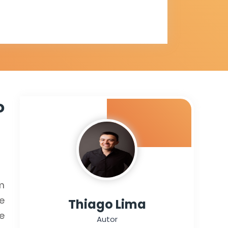
para
em
o
m
e
Thiago Lima
e
Autor