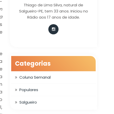
-
Thiago de Lima Silva, natural de
m
Salgueiro-PE, tem 33 anos. Iniciou no
a
Rádio aos 17 anos de idade.
s
e
e
a
Categorias
e
a
Coluna Semanal
m
Populares
a
o
Salgueiro
,