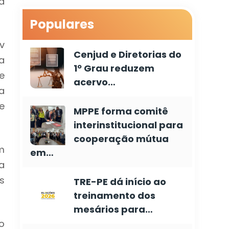
a
Populares
v
Cenjud e Diretorias do
a
1º Grau reduzem
e
acervo…
a
e
MPPE forma comitê
interinstitucional para
cooperação mútua
m
em…
a
s
TRE-PE dá início ao
treinamento dos
mesários para…
o