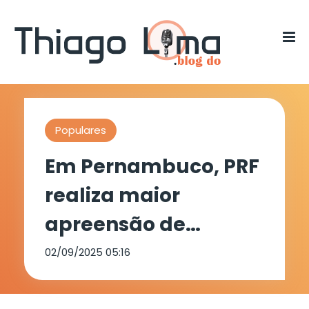
Populares
Em Pernambuco, PRF
realiza maior
apreensão de
madeira ilegal da
02/09/2025 05:16
história em rodovias