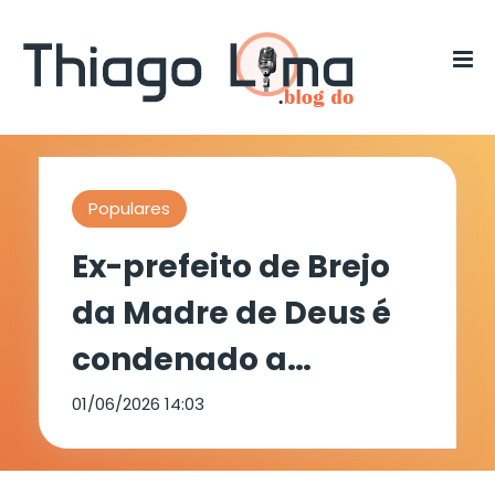
Populares
Ex-prefeito de Brejo
da Madre de Deus é
condenado a
devolver R$
01/06/2026 14:03
6.724.513,08 em ação