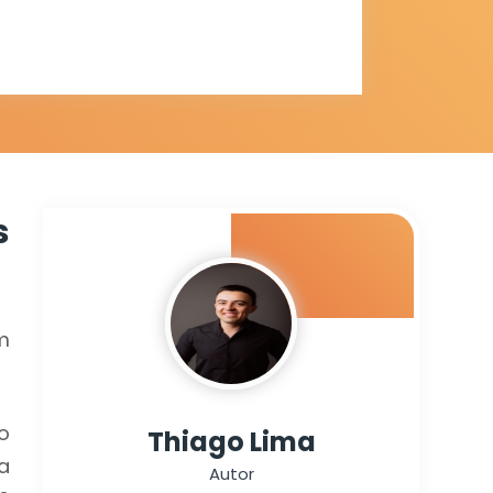
pa da
s
m
o
Thiago Lima
a
Autor