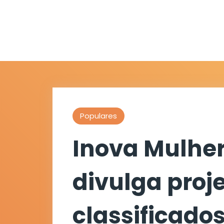
Populares
Inova Mulhe
divulga proj
classificado