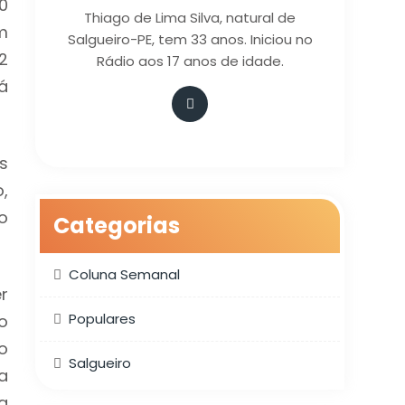
0
Thiago de Lima Silva, natural de
m
Salgueiro-PE, tem 33 anos. Iniciou no
2
Rádio aos 17 anos de idade.
á
s
,
o
Categorias
Coluna Semanal
r
Populares
o
o
Salgueiro
a
a