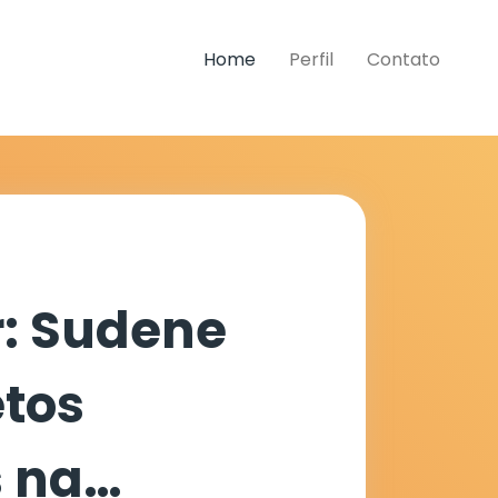
Home
Perfil
Contato
r: Sudene
etos
s na