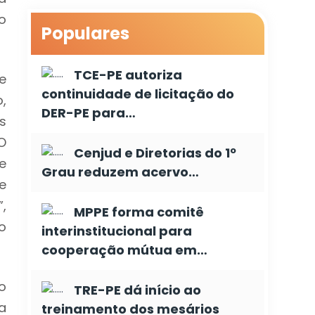
o
Populares
TCE-PE autoriza
e
continuidade de licitação do
,
DER-PE para…
s
“O
Cenjud e Diretorias do 1º
e
Grau reduzem acervo…
e
,
MPPE forma comitê
o
interinstitucional para
cooperação mútua em…
o
TRE-PE dá início ao
a
treinamento dos mesários