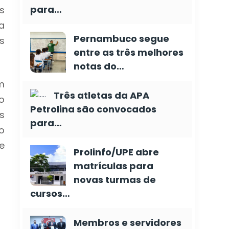
para…
s
a
Pernambuco segue
s
entre as três melhores
notas do…
m
Três atletas da APA
o
Petrolina são convocados
s
para…
o
e
Prolinfo/UPE abre
matrículas para
novas turmas de
cursos…
Membros e servidores