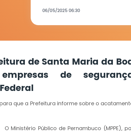
contratar e
06/05/2025 06:30
segurança a
pela Polícia 
itura de Santa Maria da Bo
 empresas de seguranç
 Federal
para que a Prefeitura informe sobre o acatament
O Ministério Público de Pernambuco (MPPE), po