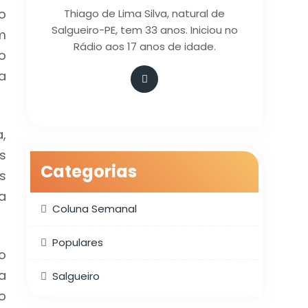
o
Thiago de Lima Silva, natural de
Salgueiro-PE, tem 33 anos. Iniciou no
m
Rádio aos 17 anos de idade.
o
a
,
s
Categorias
s
a
Coluna Semanal
Populares
o
a
Salgueiro
o