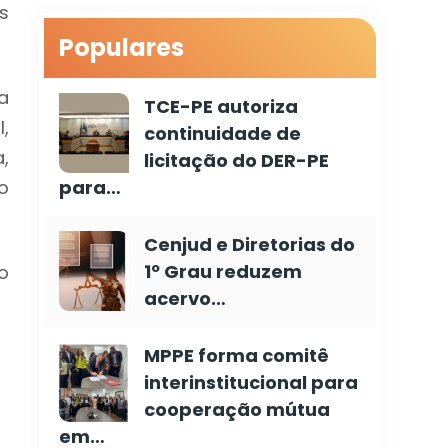
s
Populares
a
TCE-PE autoriza
,
continuidade de
,
licitação do DER-PE
o
para…
Cenjud e Diretorias do
1º Grau reduzem
o
acervo…
MPPE forma comitê
interinstitucional para
cooperação mútua
em…