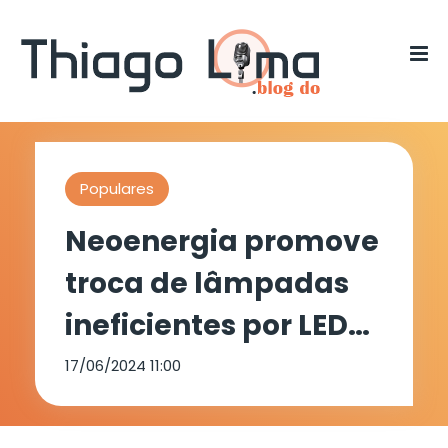
Populares
Neoenergia promove
troca de lâmpadas
ineficientes por LED
em prédios públicos
17/06/2024 11:00
de Serrita e Orobó, no