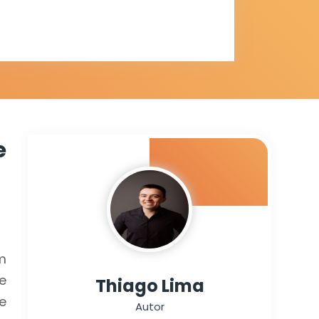
s em
e
m
e
Thiago Lima
e
Autor