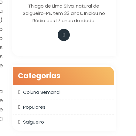
o
Thiago de Lima Silva, natural de
a
Salgueiro-PE, tem 33 anos. Iniciou no
)
Rádio aos 17 anos de idade.
o
o
s
s
e
Categorias
a
Coluna Semanal
e
Populares
e
a
Salgueiro