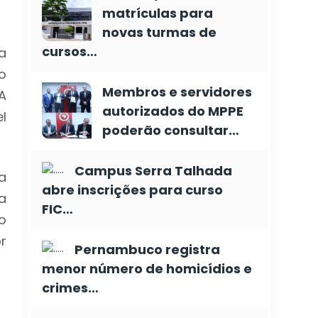
matrículas para
novas turmas de
cursos…
a
o
Membros e servidores
A
autorizados do MPPE
l
poderão consultar…
Campus Serra Talhada
a
abre inscrições para curso
a
FIC…
o
r
Pernambuco registra
menor número de homicídios e
crimes…