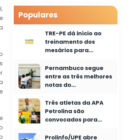
,
Populares
e
a
TRE-PE dá início ao
treinamento dos
mesários para…
o
s
Pernambuco segue
r
entre as três melhores
a
notas do…
e
Três atletas da APA
Petrolina são
e
convocados para…
o
o
Prolinfo/UPE abre