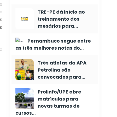
e
e
TRE-PE dá início ao
treinamento dos
s
mesários para…
s
Pernambuco segue entre
as três melhores notas do…
c
Três atletas da APA
Petrolina são
convocados para…
Prolinfo/UPE abre
matrículas para
novas turmas de
cursos…