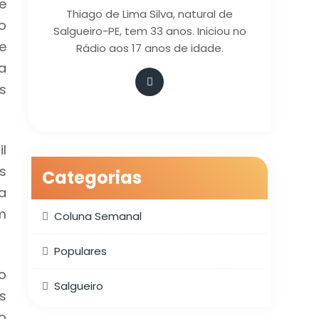
e
Thiago de Lima Silva, natural de
o
Salgueiro-PE, tem 33 anos. Iniciou no
e
Rádio aos 17 anos de idade.
a
s
l
s
Categorias
a
m
Coluna Semanal
Populares
o
Salgueiro
s
o