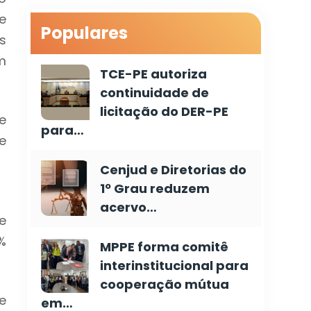
e
Populares
s
m
TCE-PE autoriza
continuidade de
licitação do DER-PE
e
para…
e
Cenjud e Diretorias do
1º Grau reduzem
acervo…
e
%
MPPE forma comitê
interinstitucional para
cooperação mútua
e
em…