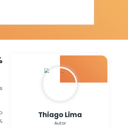
o
%
s
o
Thiago Lima
%
Autor