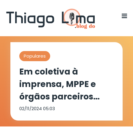
Populares
Em coletiva à
imprensa, MPPE e
órgãos parceiros
detalham a
02/11/2024 05:03
investigação de