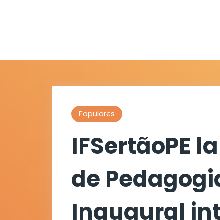
Populares
IFSertãoPE l
de Pedagogi
Inaugural in