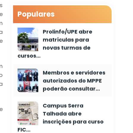
s
Populares
e
m
Prolinfo/UPE abre
a
matrículas para
e
novas turmas de
cursos…
m
Membros e servidores
o
autorizados do MPPE
a
poderão consultar…
Campus Serra
e
Talhada abre
inscrições para curso
FIC…