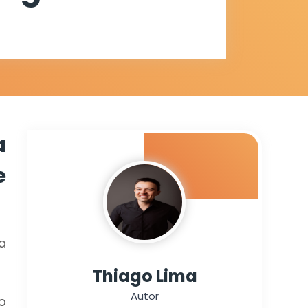
Matemática
a
e
a
Thiago Lima
Autor
o