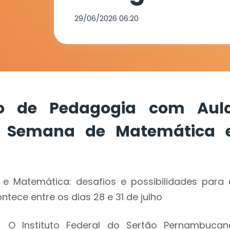
Semana de 
29/06/2026 06:20
e Pedagogia
so de Pedagogia com Aul
à Semana de Matemática 
e Matemática: desafios e possibilidades para 
ece entre os dias 28 e 31 de julho
O Instituto Federal do Sertão Pernambucan