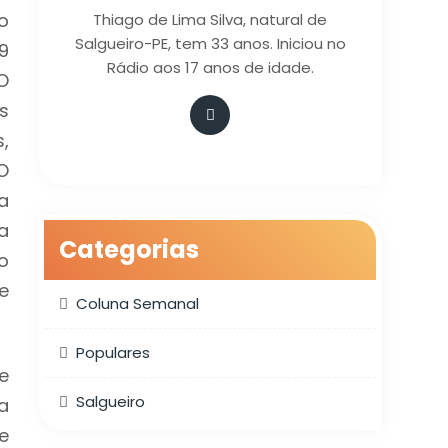
o
Thiago de Lima Silva, natural de
Salgueiro-PE, tem 33 anos. Iniciou no
9
Rádio aos 17 anos de idade.
O
s
,
O
a
a
Categorias
o
e
Coluna Semanal
Populares
e
Salgueiro
a
e