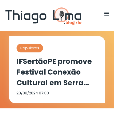
Populares
IFSertãoPE promove
Festival Conexão
Cultural em Serra
Talhada e destaca
28/08/2024 07:00
talentos locais