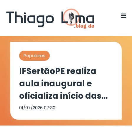
Populares
IFSertãoPE realiza
aula inaugural e
oficializa início das
atividades do
01/07/2026 07:30
Programa ENERGIFE