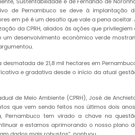
ente, Sustentabilidade e de Fernando de Noronha
itivo de Pernambuco se deve à implantação d
vores em pé é um desafio que vale a pena aceitar. 
ização da CPRH, aliados às ações que privilegiem 
a e um desenvolvimento econômico verde mostra
 argumentou.
 desmatada de 21,8 mil hectares em Pernambuco
ativa e gradativa desde o início da atual gestã
adual de Meio Ambiente (CPRH), José de Anchieta
tos que vem sendo feitos nos últimos dois anos
ra, Pernambuco tem virado a chave na questã
ontinuar e estamos aprimorando o nosso plano d
jam dados mais robustos”, pontuou.