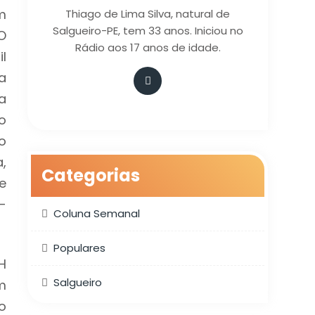
m
Thiago de Lima Silva, natural de
Salgueiro-PE, tem 33 anos. Iniciou no
O
Rádio aos 17 anos de idade.
l
a
a
o
o
,
Categorias
e
-
Coluna Semanal
Populares
H
Salgueiro
m
o