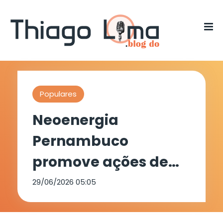
Populares
Neoenergia
Pernambuco
promove ações de
melhoria na rede de
29/06/2026 05:05
distribuição do bairro