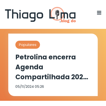
Populares
Petrolina encerra
Agenda
Compartilhada 2024
e membros do MPPE
05/11/2024 05:26
fazem balanço