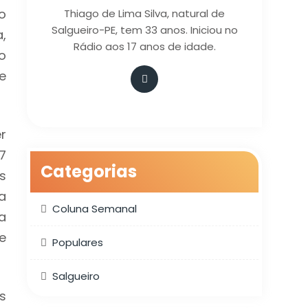
o
Thiago de Lima Silva, natural de
Salgueiro-PE, tem 33 anos. Iniciou no
,
Rádio aos 17 anos de idade.
o
e
r
7
Categorias
s
a
Coluna Semanal
a
e
Populares
Salgueiro
s