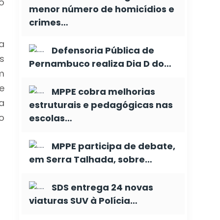
o
menor número de homicídios e
crimes…
a
Defensoria Pública de
s
Pernambuco realiza Dia D do…
m
e
MPPE cobra melhorias
a
estruturais e pedagógicas nas
o
escolas…
MPPE participa de debate,
em Serra Talhada, sobre…
SDS entrega 24 novas
viaturas SUV à Polícia…