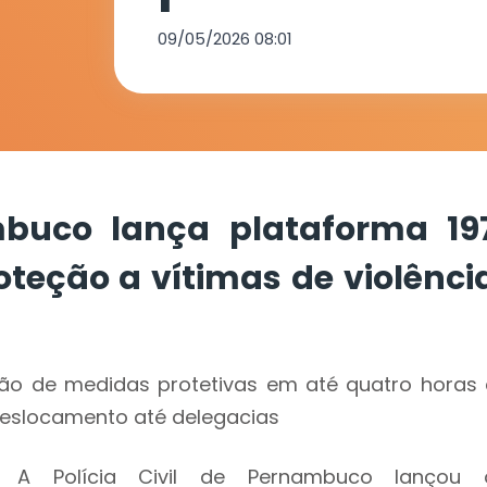
para ampliar
09/05/2026 08:01
vítimas de v
doméstica
ambuco lança plataforma 19
teção a vítimas de violênci
ação de medidas protetivas em até quatro horas 
deslocamento até delegacias
A Polícia Civil de Pernambuco lançou 