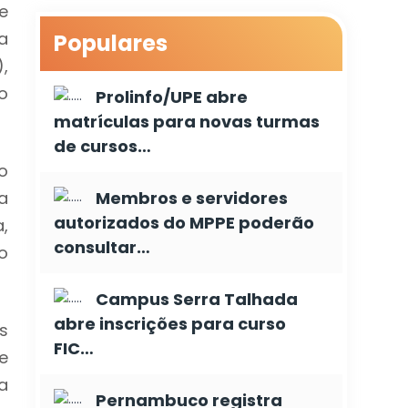
e
a
Populares
,
o
Prolinfo/UPE abre
matrículas para novas turmas
de cursos…
o
a
Membros e servidores
autorizados do MPPE poderão
,
consultar…
o
Campus Serra Talhada
abre inscrições para curso
as
FIC…
e
a
Pernambuco registra