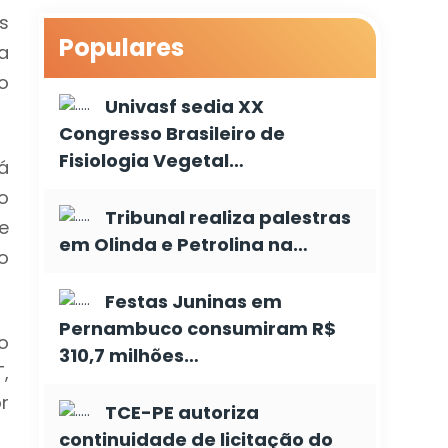
s
Populares
a
o
Univasf sedia XX
Congresso Brasileiro de
Fisiologia Vegetal…
á
o
Tribunal realiza palestras
e
em Olinda e Petrolina na…
o
Festas Juninas em
Pernambuco consumiram R$
o
310,7 milhões…
,
r
TCE-PE autoriza
continuidade de licitação do