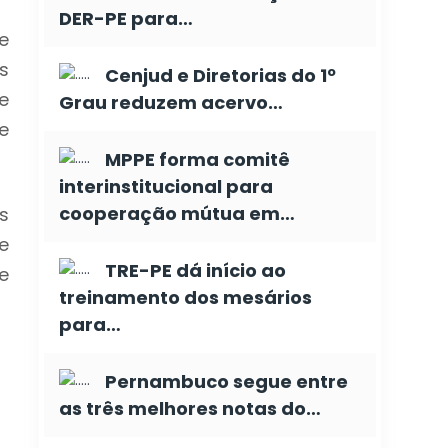
DER-PE para…
e
s
Cenjud e Diretorias do 1º
e
Grau reduzem acervo…
e
MPPE forma comitê
interinstitucional para
cooperação mútua em…
s
e
TRE-PE dá início ao
e
treinamento dos mesários
para…
Pernambuco segue entre
as três melhores notas do…