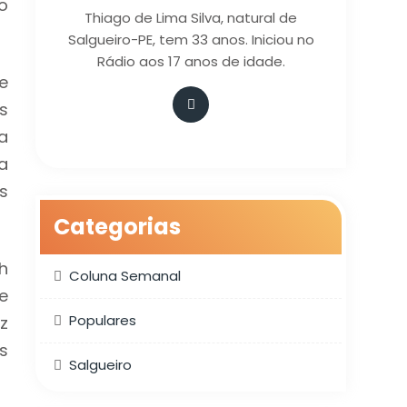
o
Thiago de Lima Silva, natural de
Salgueiro-PE, tem 33 anos. Iniciou no
Rádio aos 17 anos de idade.
e
s
a
a
s
Categorias
h
Coluna Semanal
e
Populares
z
s
Salgueiro