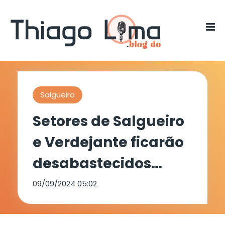
Salgueiro
Setores de Salgueiro
e Verdejante ficarão
desabastecidos
devido manutenção
09/09/2024 05:02
na captação da