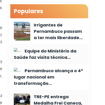
s
s
Populares
Irrigantes de
e
Pernambuco passam
o
a ter mais liberdade…
a
Equipe do Ministério da
Saúde faz visita técnica…
a
e
Pernambuco alcança o 4º
,
lugar nacional em
transformação…
a
TRE-PE entrega
e
Medalha Frei Caneca,