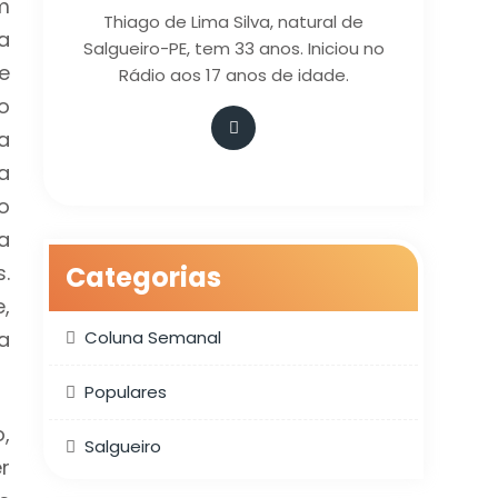
m
Thiago de Lima Silva, natural de
a
Salgueiro-PE, tem 33 anos. Iniciou no
e
Rádio aos 17 anos de idade.
o
a
a
o
a
.
Categorias
,
a
Coluna Semanal
Populares
,
Salgueiro
r