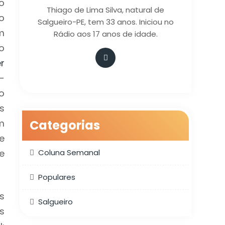
o
Thiago de Lima Silva, natural de
o
Salgueiro-PE, tem 33 anos. Iniciou no
m
Rádio aos 17 anos de idade.
o
r
-
o
s
m
Categorias
e
e
Coluna Semanal
Populares
s
Salgueiro
s