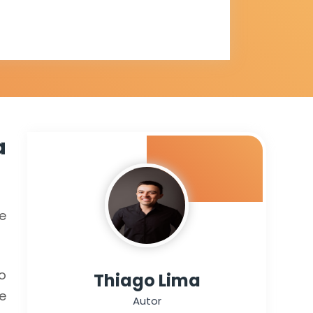
itorais
a
e
o
Thiago Lima
e
Autor