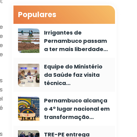
;
Populares
e
Irrigantes de
e
Pernambuco passam
e
a ter mais liberdade…
e
Equipe do Ministério
da Saúde faz visita
s
técnica…
s
l
Pernambuco alcança
é
o 4º lugar nacional em
transformação…
s
TRE-PE entrega